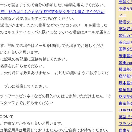
発音ク
ージが開きますので自分の参加したい会場を選んでください。
英語が
> 申し込みはこちらから宇都宮英会話クラブを選んでください
ィー
らお名前など必要項目をすべて埋めてください。
婚活ク
ルに返信がきます。ただし携帯などでパソコンのメールを受信しな
英語好き
のセキュリティでスパム扱いになっている場合はメールが届きま
婚活カ
英会話サ
了です。初めての場合はメールを印刷して会場までお越しくださ
国際交流
いくと良いと思います。
米軍基地
項目に記載のお部屋に直接お越しください。
米軍.co
お名前をお知らせください。
横田基地
ます、受付時には必要ありません。 お釣りの無いようにお持ちくだ
座間基地
厚木基地
テーブルに着席してください。
横須賀基
ットワークビジネスなどの目的の方はご参加いただけません。そ
格安英会
スタッフまでお知らせください
東京英
TOKYO 
について
英語で
、辞書などがあると良いと思います。
フラン
は筆記用具は用意しておりませんのでご自身でお持ちください。
自由が