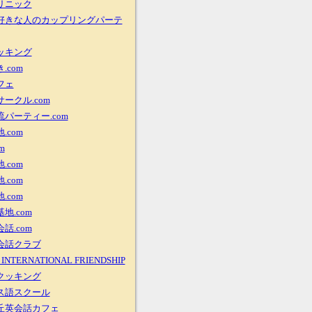
リニック
好きな人のカップリングパーテ
ッキング
.com
フェ
ークル.com
パーティー.com
.com
m
.com
.com
.com
地.com
話.com
会話クラブ
INTERNATIONAL FRIENDSHIP
クッキング
ス語スクール
丘英会話カフェ