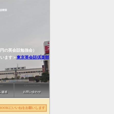
話喫茶
0円の英会話勉強会）
ています＞
東京英会話倶楽部
EBOOKにいいねをお願いします