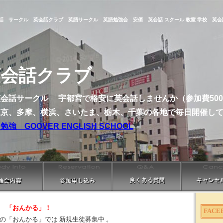
話 サークル 英会話クラブ 英語サークル 英語勉強会 安価 英会話 スクール 教室 学校 英会
英会話クラブ
会話サークル 宇都宮で格安に英会話しませんか（参加費50
東京、多摩、横浜、さいたま、栃木、千葉の各地で毎日開催し
 GOOVER ENGLISH SCHOOL
 「おんかる」！
FAC
の「おんかる」では 新規生徒募集中 。