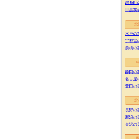
錦糸町
目黒英
北
水戸の
宇都宮
前橋の
静岡の
名古屋
豊田の
北
長野の
新潟の
金沢の