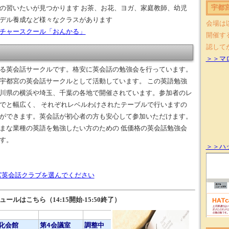
宇都
の習いたいが見つかります お茶、お花、ヨガ、家庭教師、幼児
デル養成など様々なクラスがあります
会場は
チャースクール「おんかる」
開催す
認して
＞＞マ
る英会話サークルです。格安に英会話の勉強会を行っています。
宇都宮の英会話サークルとして活動しています。 この英語勉強
川県の横浜や埼玉、千葉の各地で開催されています。参加者のレ
でと幅広く、 それぞれレベルわけされたテーブルで行いますの
ができます。英会話が初心者の方も安心して参加いただけます。
まな業種の英語を勉強したい方のための 低価格の英会話勉強会
す。
＞＞ハ
都宮英会話クラブを選んでください
ルはこちら（14:15開始-15:50終了）