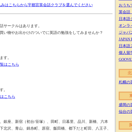
し込みはこちらから宇都宮英会話クラブを選んでください
おうち
英会話
日本語
オンライ
話サークルはあります。
ジャパ
買い物やお出かけのついでに英語の勉強をしてみませんか？
JAPAN
日本語
個人留
ます。
GOOV
一覧はこちら
北
札幌の
す。
覧はこちら
盛岡の
仙台の
、銀座、新宿（初台/笹塚）、田町、日暮里、品川、新橋、六本
下北沢、青山、錦糸町、原宿、飯田橋、都下だと町田、八王子、