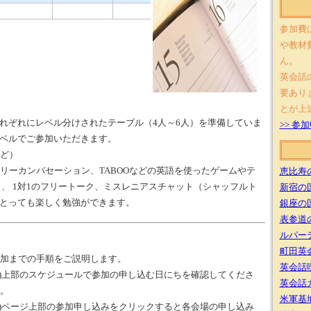
参加費
や教材
ん。
英会話
要あり
とが上
れぞれにレベル分けされたテーブル（4人～6人）を準備していま
>> 
ベルでご参加いただきます。
など）
フリーカンバセーション、TABOOなどの英語を使ったゲームやテ
恵比寿
 、 1対1のフリートーク、ミスレニアスチャット（シャッフルト
新宿の
とっても楽しく勉強ができます。
銀座の
表参道
ルパー
町田英
加までの手順をご説明します。
英会話
1)上部のスケジュールで参加の申し込む日にちを確認してくださ
英会話カ
。
米軍基
2)ページ上部の参加申し込みをクリックすると各会場の申し込み