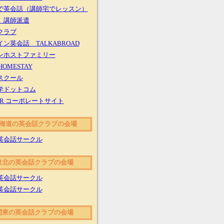
で英会話（講師宅でレッスン）
 講師派遣
クラブ
ン英会話 TALKABROAD
ンホストファミリー
 HOMESTAY
スクール
学ドットコム
ER コーポレートサイト
海道の英会話クラブの会場
英会話サークル
東北の英会話クラブの会場
英会話サークル
英会話サークル
関東の英会話クラブの会場