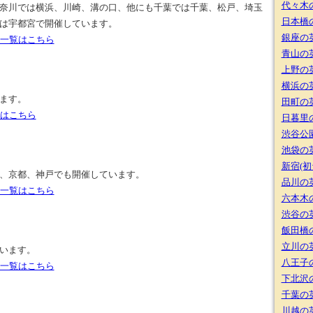
代々木
奈川では横浜、川崎、溝の口、他にも千葉では千葉、松戸、埼玉
日本橋
は宇都宮で開催しています。
銀座の
の一覧はこちら
青山の
上野の
横浜の
ます。
田町の
覧はこちら
日暮里
渋谷公
池袋の
新宿(
、京都、神戸でも開催しています。
品川の
の一覧はこちら
六本木
渋谷の
飯田橋
立川の
います。
八王子
の一覧はこちら
下北沢
千葉の
川越の