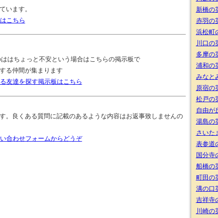
ています。
新橋の
覧はこちら
赤羽の
浜松町
川口の
多摩の
のははちょっと不安という場合はこちらの掲示板で
浦和の
する仲間が集まります
みなと
する友達を探す掲示板はこちら
原宿の
松戸の
自由が
す。良くある質問に記載のあるような内容はお返事致しませんの
湯島の
さいた
問い合わせフォームからどうぞ
表参道
国分寺
船橋の
町田の
溝の口
吉祥寺
川崎の