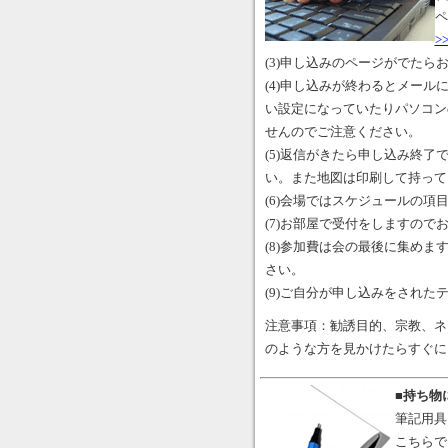
ペ
>
(3)申し込みのページがでた
(4)申し込みが終わるとメー
い設定になっていたりパソコン
せんのでご注意ください。
(5)返信がきたら申し込み終
い。また地図は印刷して持って
(6)会場ではスケジュールの
(7)お部屋で受付をしますので
(8)参加費は会の最後に集め
さい。
(9)ご自分が申し込みをされた
注意事項：勧誘目的、宗教、ネ
のような方を見かけたらすぐに
■持ち物
筆記用具
こちらで