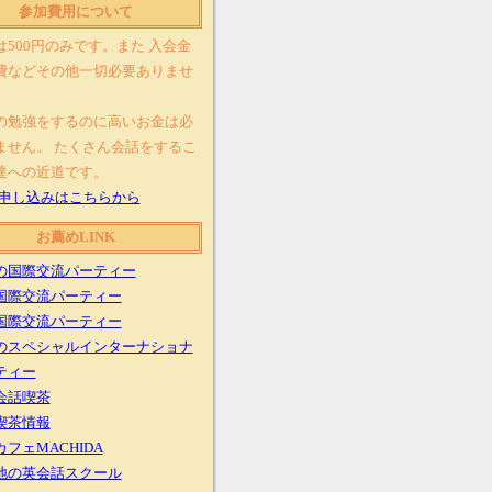
参加費用について
は500円のみです。また 入会金
費などその他一切必要ありませ
の勉強をするのに高いお金は必
ません。 たくさん会話をするこ
達への近道です。
参加申し込みはこちらから
お薦めLINK
の国際交流パーティー
国際交流パーティー
国際交流パーティー
のスペシャルインターナショナ
ティー
会話喫茶
喫茶情報
フェMACHIDA
地の英会話スクール